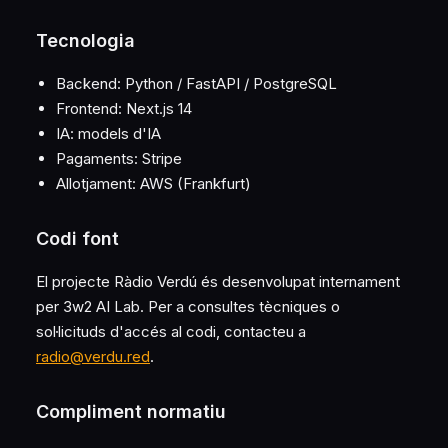
Tecnologia
Backend: Python / FastAPI / PostgreSQL
Frontend: Next.js 14
IA: models d'IA
Pagaments: Stripe
Allotjament: AWS (Frankfurt)
Codi font
El projecte Ràdio Verdú és desenvolupat internament
per 3w2 AI Lab. Per a consultes tècniques o
sol·licituds d'accés al codi, contacteu a
radio@verdu.red
.
Compliment normatiu