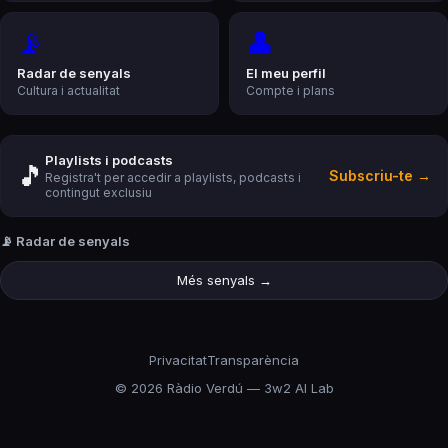
📡
👤
Radar de senyals
El meu perfil
Cultura i actualitat
Compte i plans
Playlists i podcasts
🎵
Subscriu-te →
Registra't per accedir a playlists, podcasts i
contingut exclusiu
📡 Radar de senyals
Més senyals →
Privacitat
Transparència
©
2026
Ràdio Verdú — 3w2 AI Lab