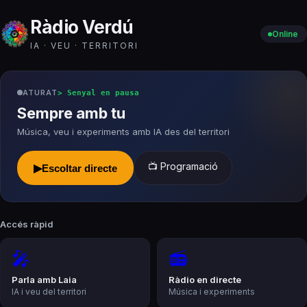
Ràdio Verdú
Online
IA · VEU · TERRITORI
ATURAT
>
Senyal en pausa
Sempre amb tu
Música, veu i experiments amb IA des del territori
📺 Programació
▶
Escoltar directe
Accés ràpid
🎤
📻
Parla amb Laia
Ràdio en directe
IA i veu del territori
Música i experiments